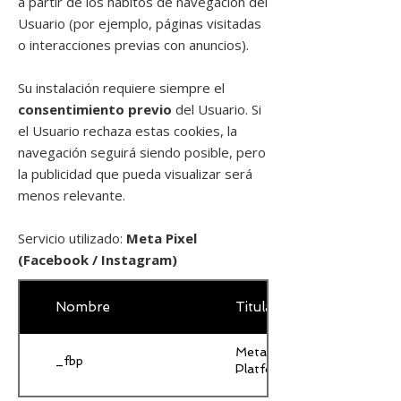
a partir de los hábitos de navegación del
Usuario (por ejemplo, páginas visitadas
o interacciones previas con anuncios).
Su instalación requiere siempre el
consentimiento previo
del Usuario. Si
el Usuario rechaza estas cookies, la
navegación seguirá siendo posible, pero
la publicidad que pueda visualizar será
menos relevante.
Servicio utilizado:
Meta Pixel
(Facebook / Instagram)
Nombre
Titular
Meta
_fbp
Platforms, Inc.