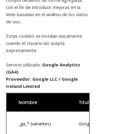
comportamiento de forma agregada,
con el fin de introducir mejoras en la
Web basadas en el análisis de los datos
de uso.
Estas cookies se instalan únicamente
cuando el Usuario las acepta
expresamente.
Servicio utilizado:
Google Analytics
(GA4)
Proveedor: Google LLC / Google
Ireland Limited
Nombre
Titular
_ga_* (variantes)
Google Analytics