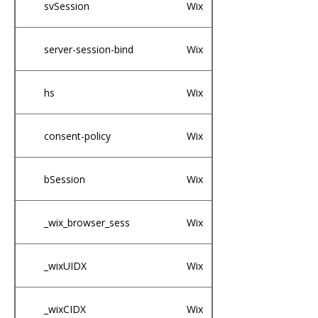
svSession
Wix
server-session-bind
Wix
hs
Wix
consent-policy
Wix
bSession
Wix
_wix_browser_sess
Wix
_wixUIDX
Wix
_wixCIDX
Wix