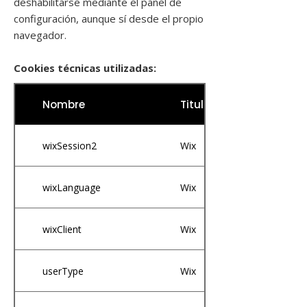
deshabilitarse mediante el panel de
configuración, aunque sí desde el propio
navegador.
Cookies técnicas utilizadas:
Nombre
Titular
wixSession2
Wix
wixLanguage
Wix
wixClient
Wix
userType
Wix