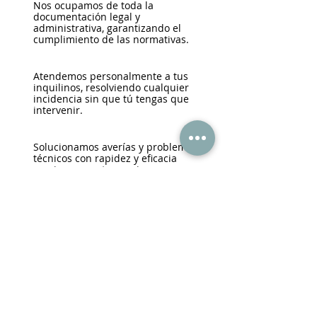
Nos ocupamos de toda la
documentación legal y
administrativa, garantizando el
cumplimiento de las normativas.
Atendemos personalmente a tus
inquilinos, resolviendo cualquier
incidencia sin que tú tengas que
intervenir.
Solucionamos averías y problemas
técnicos con rapidez y eficacia
gracias a nuestro equipo
especializado.
Protegemos tu vivienda ante
impagos, daños y situaciones
imprevistas, actuando siempre de
forma inmediata.
(+34) 686 330 947